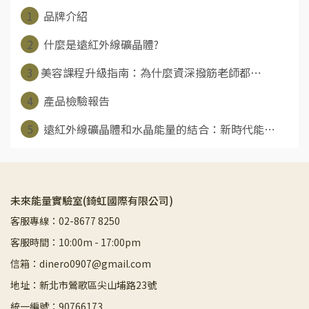
1
品牌介紹
2
什麼是遠紅外線礦晶體?
3
​美容課程升級指南：為什麼資深撥筋老師都⋯
4
產品檢驗報告
5
遠紅外線礦晶體和水晶能量的結合：新時代能⋯
未來能量實驗室(錡虹國際有限公司)
客服專線：02-8677 8250
客服時間：10:00m - 17:00pm
信箱：dinero0907@gmail.com
地址：新北市鶯歌區尖山埔路23號
統一編號：90766173