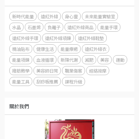
新時代能量
遠紅外線
身心靈
未來能量實驗室
水晶
石墨烯
負離子
遠紅外線商品
能量手環
遠紅外線手環
遠紅外線項鍊
遠紅外線鞋墊
精油貼布
健康生活
能量療癒
遠紅外線衣
能量項鍊
血液循環
新陳代謝
減肥
美容
運動
​撥筋教學
美容師日常
職業傷害
經絡按摩
能量工具
刮痧板推薦
課程升級
關於我們