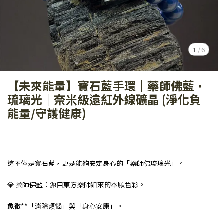
1
/
6
【未來能量】寶石藍手環｜藥師佛藍・
琉璃光｜奈米級遠紅外線礦晶 (淨化負
能量/守護健康)
這不僅是寶石藍，更是能夠安定身心的「藥師佛琉璃光」。
💎 藥師佛藍：源自東方藥師如來的本願色彩。
象徵**「消除煩惱」與「身心安康」。