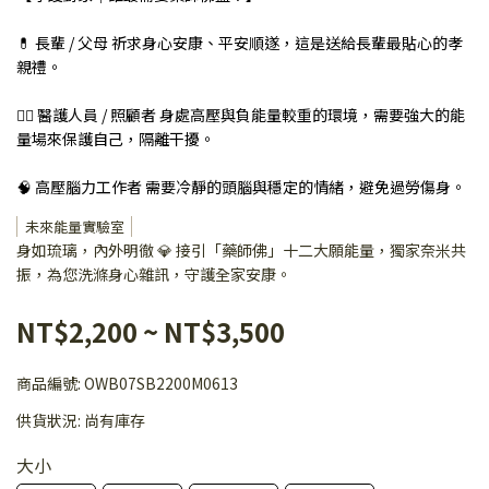
💊 長輩 / 父母 祈求身心安康、平安順遂，這是送給長輩最貼心的孝
親禮。
👩‍⚕️ 醫護人員 / 照顧者 身處高壓與負能量較重的環境，需要強大的能
量場來保護自己，隔離干擾。
🧠 高壓腦力工作者 需要冷靜的頭腦與穩定的情緒，避免過勞傷身。
未來能量實驗室
身如琉璃，內外明徹 💎 接引「藥師佛」十二大願能量，獨家奈米共
振，為您洗滌身心雜訊，守護全家安康。
NT$2,200
~
NT$3,500
商品編號:
OWB07SB2200M0613
供貨狀況:
尚有庫存
大小