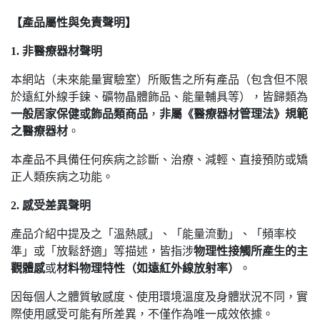
【產品屬性與免責聲明】
1. 非醫療器材聲明
本網站（未來能量實驗室）所販售之所有產品（包含但不限
於遠紅外線手鍊、礦物晶體飾品、能量輔具等），皆歸類為
一般居家保健或飾品類商品
，
非屬《醫療器材管理法》規範
之醫療器材
。
本產品不具備任何疾病之診斷、治療、減輕、直接預防或矯
正人類疾病之功能。
2. 感受差異聲明
產品介紹中提及之「溫熱感」、「能量流動」、「頻率校
準」或「放鬆舒適」等描述，皆指涉
物理性接觸所產生的主
觀體感
或
材料物理特性（如遠紅外線放射率）
。
因每個人之體質敏感度、使用環境溫度及身體狀況不同，實
際使用感受可能有所差異，不僅作為唯一成效依據。