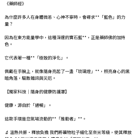
《藥師經》
為什麼許多人在身體微恙、心神不寧時，會尋求**「藍色」的力
量？
因為在東方能量學中，這種深邃的寶石藍**，正是藥師佛的加持
色。
它代表著一種**「極致的淨化」。
佩戴在手腕上，就像隨身亮起了一盞「琉璃燈」**，照亮身心的黑
暗角落，驅散雜訊與災厄。
【獨家科技｜隨身的健康防護罩】
健康，源自於「通暢」。
這款手環是您氣場流動的**「推動者」**。
🔬 溫熱共振・釋放負擔 我們將礦物粒子細化至奈米等級，使其釋放