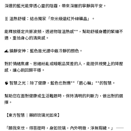
深邃的藍光能穿透心靈的陰霾，帶來深層的寧靜與平安。
🧬 溫熱舒緩：結合獨家「奈米級遠紅外線礦晶」。
能釋放穩定共振波頻，透過物理溫熱感**，幫助舒緩身體的緊繃不
適，重拾身心的清爽感。
🌊 鎮靜安神：藍色是光譜中最冷靜的顏色。
對於情緒焦慮、思緒紛亂或睡眠品質差的人，能提供視覺上的降壓
感，讓心跳回歸平穩。
🧠 智慧之光：除了健康，藍色也對應**「眉心輪」**的智慧。
幫助您在面對健康或生活難題時，保持清明的判斷力，做出對的選
擇。
【東方智慧｜藥師琉璃光如來】
「願我來世，得菩提時，身如琉璃，內外明徹，淨無瑕穢。」 ——