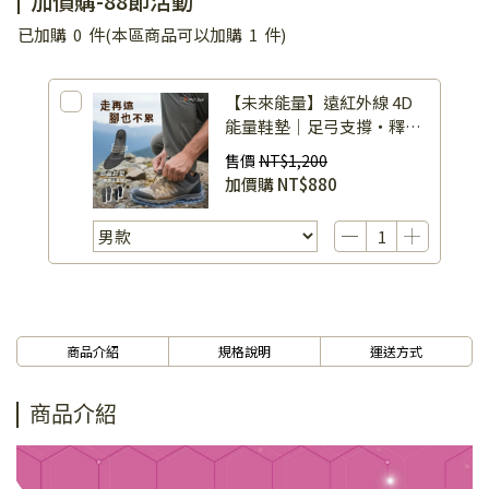
加價購-88節活動
已加購
0
件
(本區商品可以加購
1
件)
【未來能量】遠紅外線 4D
能量鞋墊｜足弓支撐・釋放
足底壓力｜獨家礦晶抑菌防
售價
NT$1,200
臭（可裁剪）
加價購
NT$880
商品介紹
規格說明
運送方式
商品介紹