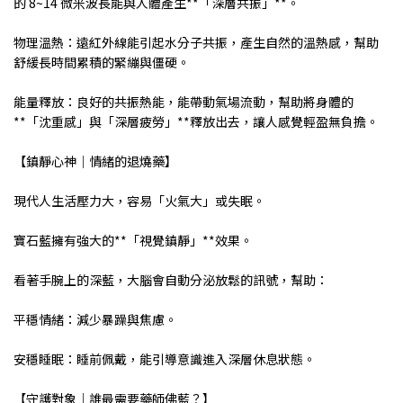
的 8~14 微米波長能與人體產生**「深層共振」**。
物理溫熱：遠紅外線能引起水分子共振，產生自然的溫熱感，幫助
舒緩長時間累積的緊繃與僵硬。
能量釋放：良好的共振熱能，能帶動氣場流動，幫助將身體的
**「沈重感」與「深層疲勞」**釋放出去，讓人感覺輕盈無負擔。
【鎮靜心神｜情緒的退燒藥】
現代人生活壓力大，容易「火氣大」或失眠。
寶石藍擁有強大的**「視覺鎮靜」**效果。
看著手腕上的深藍，大腦會自動分泌放鬆的訊號，幫助：
平穩情緒：減少暴躁與焦慮。
安穩睡眠：睡前佩戴，能引導意識進入深層休息狀態。
【守護對象｜誰最需要藥師佛藍？】