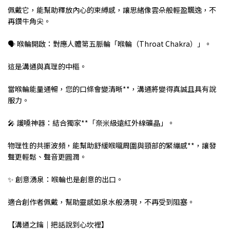
佩戴它，能幫助釋放內心的束縛感，讓思緒像雲朵般輕盈飄逸，不
再鑽牛角尖。
🗣️ 喉輪開啟：對應人體第五脈輪「喉輪（Throat Chakra）」。
這是溝通與真理的中樞。
當喉輪能量通暢，您的口條會變清晰**，溝通將變得真誠且具有說
服力。
🎤 護嗓神器：結合獨家**「奈米級遠紅外線礦晶」。
物理性的共振波頻，能幫助舒緩喉嚨周圍與頸部的緊繃感**，讓發
聲更輕鬆、聲音更圓潤。
✨ 創意湧泉：喉輪也是創意的出口。
適合創作者佩戴，幫助靈感如泉水般湧現，不再受到阻塞。
【溝通之鑰｜把話說到心坎裡】