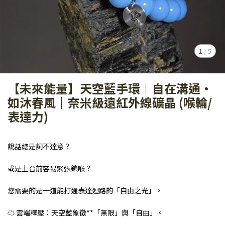
1
/
5
【未來能量】天空藍手環｜自在溝通・
如沐春風｜奈米級遠紅外線礦晶 (喉輪/
表達力)
說話總是詞不達意？
或是上台前容易緊張鎖喉？
您需要的是一道能打通表達迴路的「自由之光」。
☁️ 雲端釋壓：天空藍象徵**「無限」與「自由」。