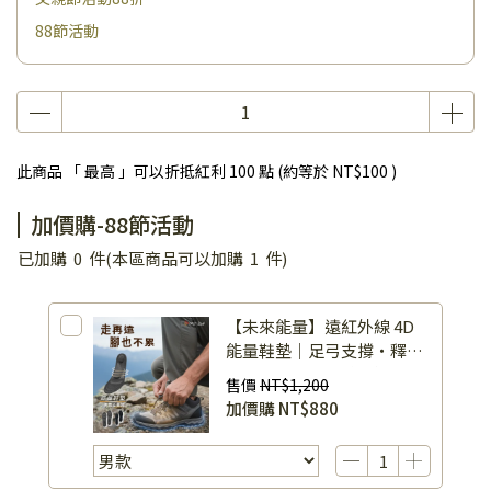
88節活動
此商品 「 最高 」可以折抵紅利
100
點 (約等於
NT$100
)
加價購-88節活動
已加購
0
件
(本區商品可以加購
1
件)
【未來能量】遠紅外線 4D
能量鞋墊｜足弓支撐・釋放
足底壓力｜獨家礦晶抑菌防
售價
NT$1,200
臭（可裁剪）
加價購
NT$880