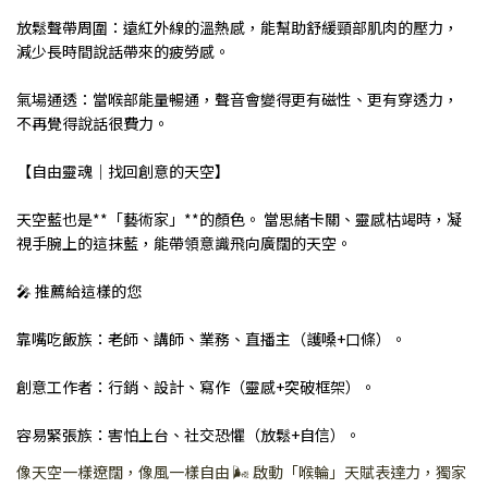
放鬆聲帶周圍：遠紅外線的溫熱感，能幫助舒緩頸部肌肉的壓力，
減少長時間說話帶來的疲勞感。
氣場通透：當喉部能量暢通，聲音會變得更有磁性、更有穿透力，
不再覺得說話很費力。
【自由靈魂｜找回創意的天空】
天空藍也是**「藝術家」**的顏色。 當思緒卡關、靈感枯竭時，凝
視手腕上的這抹藍，能帶領意識飛向廣闊的天空。
🎤 推薦給這樣的您
靠嘴吃飯族：老師、講師、業務、直播主（護嗓+口條）。
創意工作者：行銷、設計、寫作（靈感+突破框架）。
容易緊張族：害怕上台、社交恐懼（放鬆+自信）。
像天空一樣遼闊，像風一樣自由 🌬️ 啟動「喉輪」天賦表達力，獨家