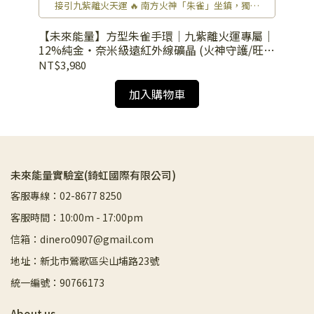
正
接引九紫離火天運 🔥 南方火神「朱雀」坐鎮，獨家
「奈米級」共振技術，將火運能量無限放大，點燃未
來 20 年的興旺。
命旺
【未來能量】方型朱雀手環｜九紫離火運專屬｜
【
)
12%純金・奈米級遠紅外線礦晶 (火神守護/旺運
1
勢)
脈)
NT$3,980
NT
加入購物車
未來能量實驗室(錡虹國際有限公司)
客服專線：02-8677 8250
客服時間：10:00m - 17:00pm
信箱：dinero0907@gmail.com
地址：新北市鶯歌區尖山埔路23號
統一編號：90766173
About us