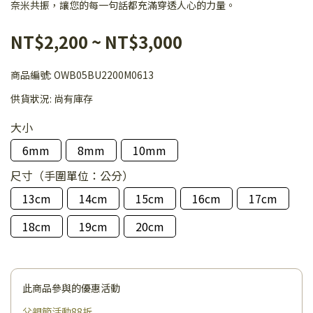
奈米共振，讓您的每一句話都充滿穿透人心的力量。
NT$2,200
~
NT$3,000
商品編號:
OWB05BU2200M0613
供貨狀況:
尚有庫存
大小
6mm
8mm
10mm
尺寸（手圍單位：公分）
13cm
14cm
15cm
16cm
17cm
18cm
19cm
20cm
此商品參與的優惠活動
父親節活動88折