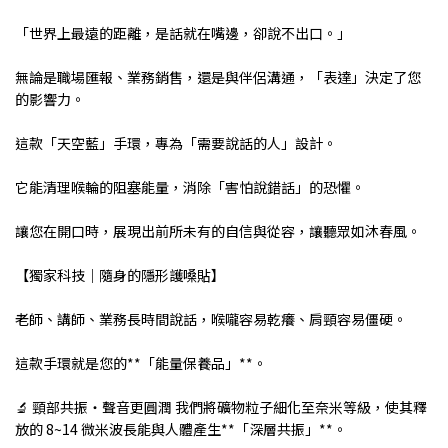
「世界上最遠的距離，是話就在嘴邊，卻說不出口。」
無論是職場匯報、業務銷售，還是與伴侶溝通，「表達」決定了您
的影響力。
這款「天空藍」手環，專為「需要說話的人」設計。
它能清理喉輪的阻塞能量，消除「害怕說錯話」的恐懼。
讓您在開口時，展現出前所未有的自信與從容，讓聽眾如沐春風。
【獨家科技｜隨身的隱形護嗓貼】
老師、講師、業務長時間說話，喉嚨容易乾癢、肩頸容易僵硬。
這款手環就是您的**「能量保養品」**。
🔬 頸部共振・聲音更圓潤 我們將礦物粒子細化至奈米等級，使其釋
放的 8~14 微米波長能與人體產生**「深層共振」**。