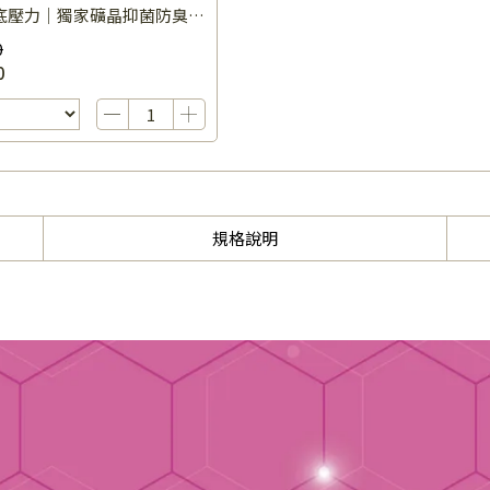
底壓力｜獨家礦晶抑菌防臭
0
0
規格說明