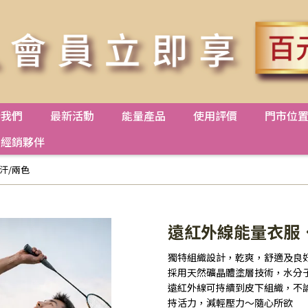
於我們
最新活動
能量產品
使用評價
門市位
經銷夥伴
汗/兩色
遠紅外線能量衣服
獨特組織設計，乾爽，舒適及良
採用天然礦晶體塗層技術，水分
遠紅外線可持續到皮下組織，不
持活力，減輕壓力～隨心所欲