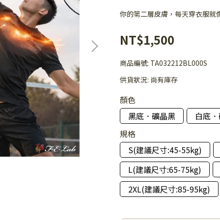
你的第二層皮膚，每天穿衣服就
NT$1,500
商品編號:
TA032212BL000S
供貨狀況:
尚有庫存
顏色
黑底．礦晶黑
白底．
規格
S(建議尺寸:45-55kg)
L(建議尺寸:65-75kg)
2XL(建議尺寸:85-95kg)