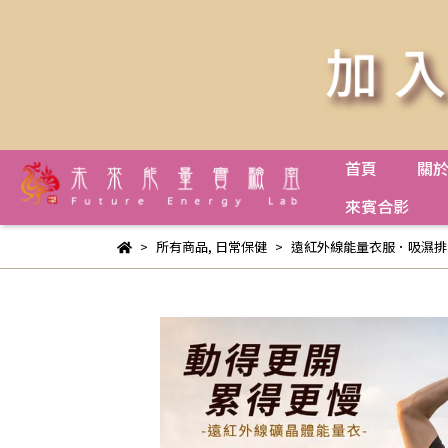
首頁
關
來賓合影
所有商品
,
日常保健
遠紅外線能量衣服．吸濕排