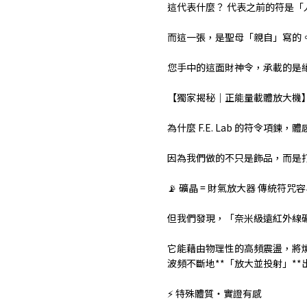
這代表什麼？ 代表之前的符是「
而這一張，是聖母「親自」寫的
您手中的這面財神令，承載的是
【獨家揭秘｜正能量載體放大機
為什麼 F.E. Lab 的符令項鍊
因為我們做的不只是飾品，而是打
📡 礦晶 = 財氣放大器 傳統
但我們發現，「奈米級遠紅外線
它能藉由物理性的高頻震盪，將
波頻不斷地**「放大並投射」*
⚡ 特殊體質・實證有感