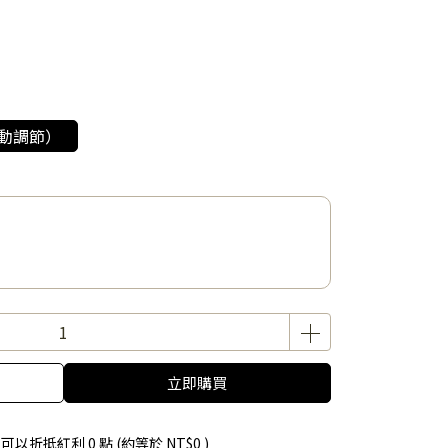
滑動調節）
立即購買
 」可以折抵紅利
0
點 (約等於
NT$0
)