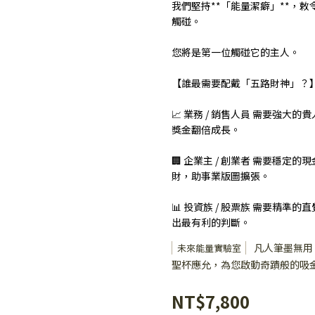
我們堅持**「能量潔癖」**，
觸碰。
您將是第一位觸碰它的主人。
【誰最需要配戴「五路財神」？
📈 業務 / 銷售人員 需要強
獎金翻倍成長。
🏢 企業主 / 創業者 需要穩
財，助事業版圖擴張。
📊 投資族 / 股票族 需要精
出最有利的判斷。
凡人筆墨無用，
未來能量實驗室
聖杯應允，為您啟動奇蹟般的吸
NT$7,800