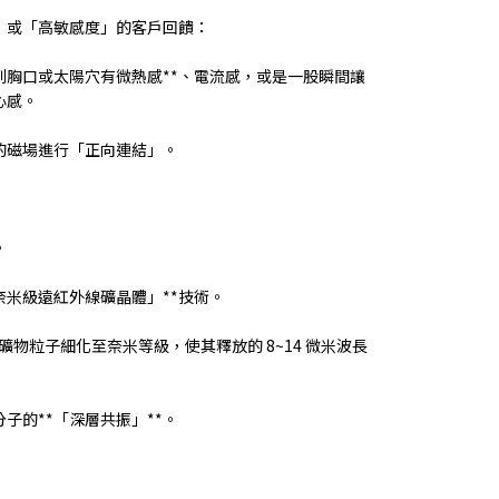
」或「高敏感度」的客戶回饋：
到胸口或太陽穴有微熱感**、電流感，或是一股瞬間讓
心感。
的磁場進行「正向連結」。
】
。
**「奈米級遠紅外線礦晶體」**技術。
將礦物粒子細化至奈米等級，使其釋放的 8~14 微米波長
子的**「深層共振」**。