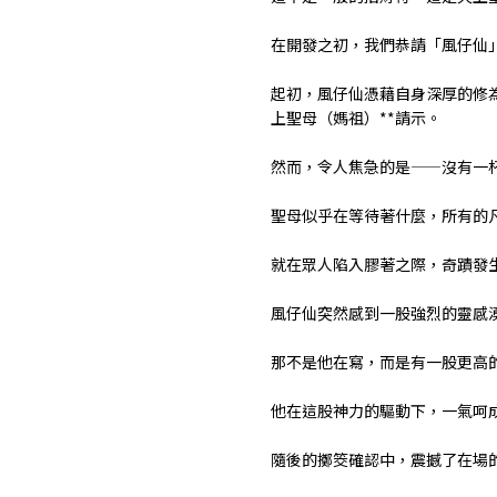
在開發之初，我們恭請「風仔仙
起初，風仔仙憑藉自身深厚的修
上聖母（媽祖）**請示。
然而，令人焦急的是——沒有一
聖母似乎在等待著什麼，所有的
就在眾人陷入膠著之際，奇蹟發
風仔仙突然感到一股強烈的靈感
那不是他在寫，而是有一股更高
他在這股神力的驅動下，一氣呵成
隨後的擲筊確認中，震撼了在場的法師與