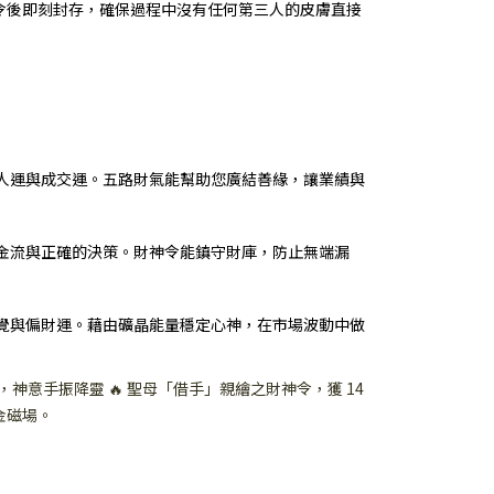
敕令後即刻封存，確保過程中沒有任何第三人的皮膚直接
】
大的貴人運與成交運。五路財氣能幫助您廣結善緣，讓業績與
定的現金流與正確的決策。財神令能鎮守財庫，防止無端漏
準的直覺與偏財運。藉由礦晶能量穩定心神，在市場波動中做
神意手振降靈 🔥 聖母「借手」親繪之財神令，獲 14
金磁場。