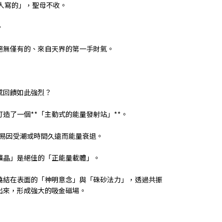
人寫的」，聖母不收。
。
絕無僅有的、來自天界的第一手財氣。
】
，體感回饋如此強烈？
造了一個**「主動式的能量發射站」**。
符咒容易因受潮或時間久遠而能量衰退。
礦晶」是絕佳的「正能量載體」。
燒結在表面的「神明意念」與「硃砂法力」，透過共振
*出來，形成強大的吸金磁場。