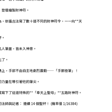
」登壇繪製財神符。
為，依循古法寫了數十道不同的財神符令，一一向**天
杯。
凡人筆墨，皆未入神意。
生了。
湧上，手部不由自主地劇烈震動——「手振極筆」！
的力量在導引著他的筆尖。
寫下了這道特殊的**「奉天上聖母」**五路財神符。
記者： 連續 14 個聖杯！ (機率僅 1/16384)