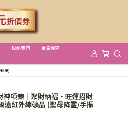
置
聯絡我們
會員專區
極筆)
財神項鍊｜聚財納福・旺運招財
級遠紅外線礦晶 (聖母降靈/手振