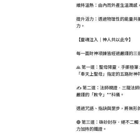
維持溫熱：由內而外產生溫潤感
提升活力：透過物理性的能量共
力。
【靈魂注入｜神人共以此令】
每一面財神項鍊皆經過嚴謹的三
🙏 第一道：聖母降靈．手振極
「奉天上聖母」指定的五路財神
✍️ 第二道：法師親證．三龍法
嚴謹的「敕令」**科儀。
透過咒語、指訣與罡步，將無形
🔴 第三道：硃砂封存．絕不二
力加持的鐵證。