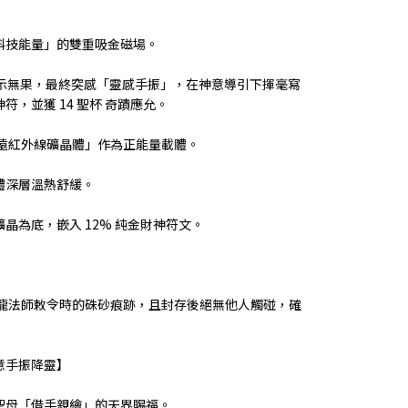
科技能量」的雙重吸金磁場。
請示無果，最終突感「靈感手振」，在神意導引下揮毫寫
，並獲 14 聖杯 奇蹟應允。
級遠紅外線礦晶體」作為正能量載體。
體深層溫熱舒緩。
燒黑礦晶為底，嵌入 12% 純金財神符文。
三龍法師敕令時的硃砂痕跡，且封存後絕無他人觸碰，確
意手振降靈】
聖母「借手親繪」的天界賜福。