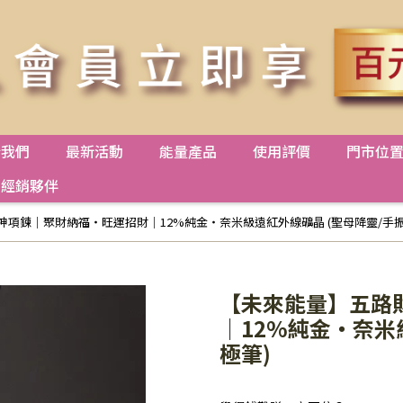
於我們
最新活動
能量產品
使用評價
門市位
經銷夥伴
項鍊｜聚財納福・旺運招財｜12%純金・奈米級遠紅外線礦晶 (聖母降靈/手振
【未來能量】五路
｜12%純金・奈米
極筆)