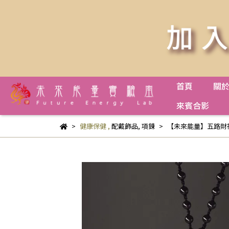
首頁
關
來賓合影
健康保健
,
配戴飾品
,
項鍊
【未來能量】五路財神