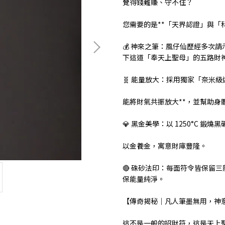
覺得錢難賺、守不住？
您需要的是**「天界認證」與「
💰 神來之筆：風仔仙歷經多次
下這道「奉天上聖母」的五路財神符
🧬 能量放大：採用獨家「奈米
能將財氣共振放大**，並幫助身
💎 黑金美學：以 1250°C 鍛
以金養金，寓意財庫豐隆。
🔴 硃砂法印：每面符令皆保留
保能量純淨。
【傳奇揭秘｜凡人筆墨無用，神
這不是一般的招財符，這是天上