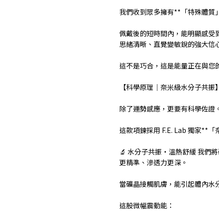
我們收到眾多擁有**「特殊體質
佩戴後的短時間內，能明顯感受
思緒清晰、直覺變敏銳的強大信
這不是巧合，這是能量正在與您
【科學原理｜奈米級水分子共振
除了運勢感應，更要有科學佐證
這款項鍊採用 F.E. Lab 獨家
🔬 水分子共振・溫熱舒緩 我們
更精準、滲透力更深。
當礦晶接觸肌膚，能引起體內水分
這股微幅震動能：