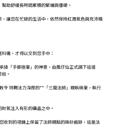
，幫助舒緩長時間累積的緊繃與僵硬。
振，讓您在忙碌的生活中，依然保持紅潤氣色與充沛精
道科儀，才得以交到您手中：
筆 承接「手振極筆」的神意，由風仔仙正式請下這道
符紋。
師敕令 特聘法力深厚的**「三龍法師」親執硃筆，執行
的財氣注入有形的礦晶之中。
觸 您收到的項鍊上保留了法師親點的硃砂痕跡，這是法